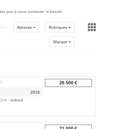
itez pas à nous contacter si besoin.
Adresse
Rubriques
iltres
Marque
00
26 500 €
2018
5,0 m - rouleaux
21 000 €