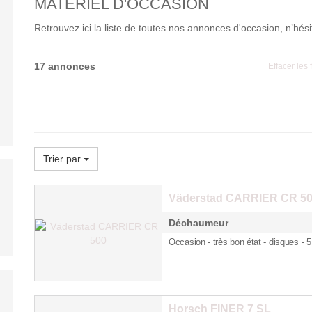
MATERIEL D'OCCASION
Retrouvez ici la liste de toutes nos annonces d'occasion, n’hés
17 annonces
Effacer les f
Trier par
Väderstad CARRIER CR 5
Déchaumeur
Occasion - très bon état - disques
- 
Horsch FINER 7 SL