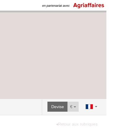
en partenariat avec
Devise
€
◂Retour aux rubriques