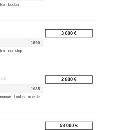
rtée - boulon
3 000 €
1990
rtée - non stop
150
2 800 €
1985
noroue - boulon - roue de
58 000 €