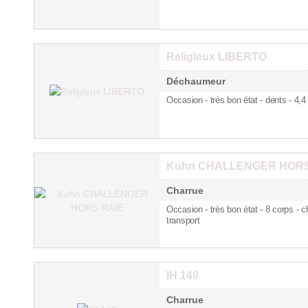
Religieux LIBERTO
Déchaumeur
Occasion - très bon état - dents
- 4,4
Kuhn CHALLENGER HORS
Charrue
Occasion - très bon état - 8 corps
- c
transport
IH 140
Charrue