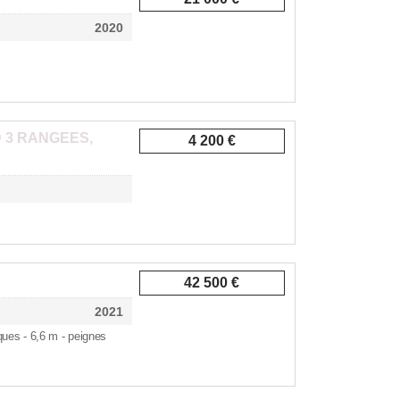
2020
 3 RANGEES,
4 200 €
42 500 €
2021
ques - 6,6 m - peignes