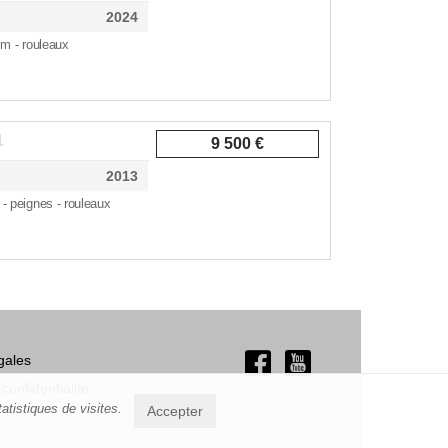
2024
 m - rouleaux
1
9 500 €
2013
 - peignes - rouleaux
gales
 confidentialité
atistiques de visites.
Accepter