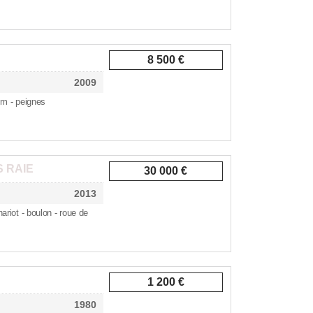
8 500 €
2009
 m - peignes
 RAIE
30 000 €
2013
hariot - boulon - roue de
1 200 €
1980