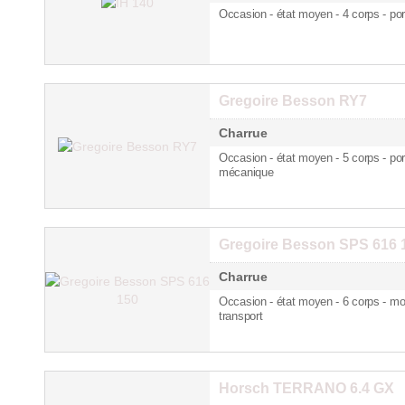
Occasion - état moyen - 4 corps
- po
Gregoire Besson RY7
Charrue
Occasion - état moyen - 5 corps
- po
mécanique
Gregoire Besson SPS 616 
Charrue
Occasion - état moyen - 6 corps
- mo
transport
Horsch TERRANO 6.4 GX