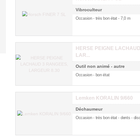
Vibroculteur
Occasion - très bon état - 7,0 m
HERSE PEIGNE LACHAUD
LAR...
Outil non animé - autre
Occasion - bon état
Lemken KORALIN 9/660
Déchaumeur
Occasion - très bon état - dents
- dis