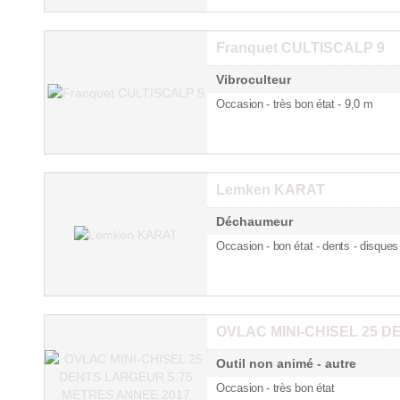
Franquet CULTISCALP 9
Vibroculteur
Occasion - très bon état - 9,0 m
Lemken KARAT
Déchaumeur
Occasion - bon état - dents
- disques
OVLAC MINI-CHISEL 25 D
Outil non animé - autre
Occasion - très bon état